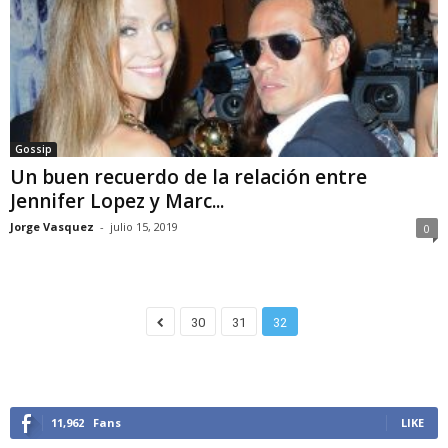
Gossip
Un buen recuerdo de la relación entre
Jennifer Lopez y Marc...
Jorge Vasquez
-
julio 15, 2019
0
30
31
32
11,962
Fans
LIKE