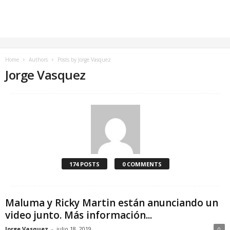
Home
Authors
Posts by Jorge Vasquez
Jorge Vasquez
174 POSTS
0 COMMENTS
Maluma y Ricky Martin están anunciando un
video junto. Más información...
Jorge Vasquez
-
julio 18, 2019
0