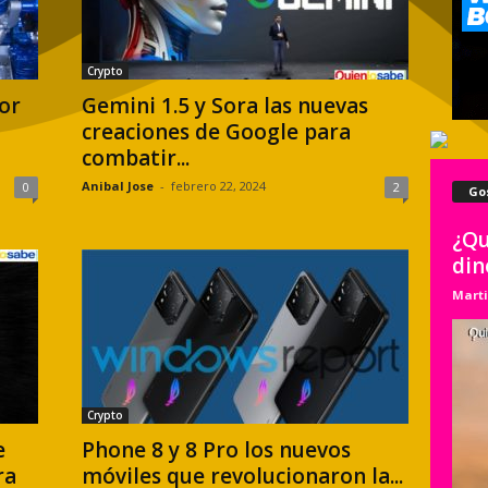
Crypto
or
Gemini 1.5 y Sora las nuevas
creaciones de Google para
combatir...
Anibal Jose
-
febrero 22, 2024
0
2
Go
¿Qu
din
Marti
Crypto
e
Phone 8 y 8 Pro los nuevos
ra
móviles que revolucionaron la...