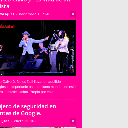
ista.
 Vasquez
-
noviembre 30, 2020
0
ip
o Calvo Jr. No es fácil llevar un apellido
igioso e importante ósea de fama mundial en este
n la musica latina. Propio por este...
jero de seguridad en
ntas de Google.
l Jose
-
enero 18, 2024
0