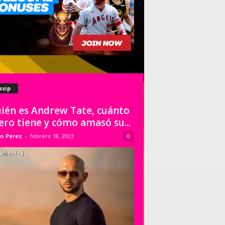
ssip
ién es Andrew Tate, cuánto
ero tiene y cómo amasó su...
n Perez
-
febrero 18, 2023
0