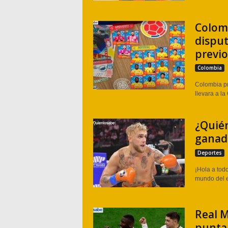
Colom
disput
previo
Colombia
Colombia pr
llevara a la
¿Quién
ganado
Deportes
¡Hola a tod
mundo del e
Real M
punta 