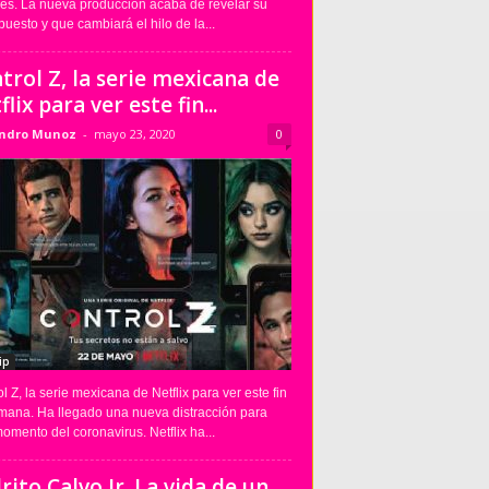
nes. La nueva producción acaba de revelar su
uesto y que cambiará el hilo de la...
trol Z, la serie mexicana de
lix para ver este fin...
andro Munoz
-
mayo 23, 2020
0
ip
l Z, la serie mexicana de Netflix para ver este fin
mana. Ha llegado una nueva distracción para
omento del coronavirus. Netflix ha...
rito Calvo Jr. La vida de un