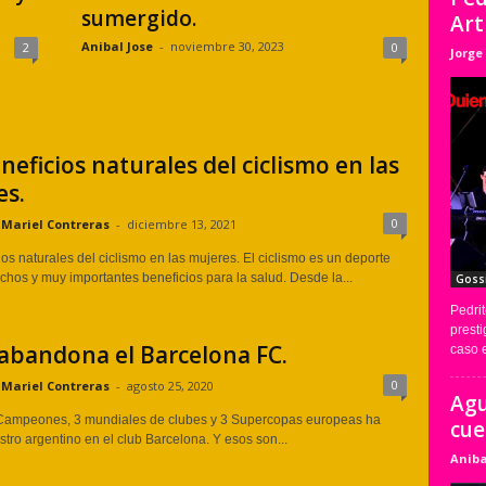
sumergido.
Art
Anibal Jose
-
noviembre 30, 2023
2
0
Jorge
neficios naturales del ciclismo en las
es.
0
Mariel Contreras
-
diciembre 13, 2021
os naturales del ciclismo en las mujeres. El ciclismo es un deporte
chos y muy importantes beneficios para la salud. Desde la...
Goss
Pedrit
prest
abandona el Barcelona FC.
caso e
0
Mariel Contreras
-
agosto 25, 2020
Agu
Campeones, 3 mundiales de clubes y 3 Supercopas europeas ha
cue
tro argentino en el club Barcelona. Y esos son...
Aniba