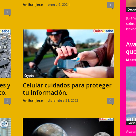
Anibal Jose
-
enero 9, 2024
1
Depo
3
¡Bien
sobre
kickbo
Ava
que
Marti
Crypto
es y
Celular cuidados para proteger
co.
tu información.
Anibal Jose
-
diciembre 31, 2023
4
0
Goss
Avatar