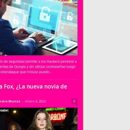
ip
ro de seguridad permite a los Hackers penetrar a
entas de Google y sin utilizar contraseñas luego
ciberataque que incluso puede...
ia Fox, ¿La nueva novia de
andro Munoz
-
enero 6, 2022
0