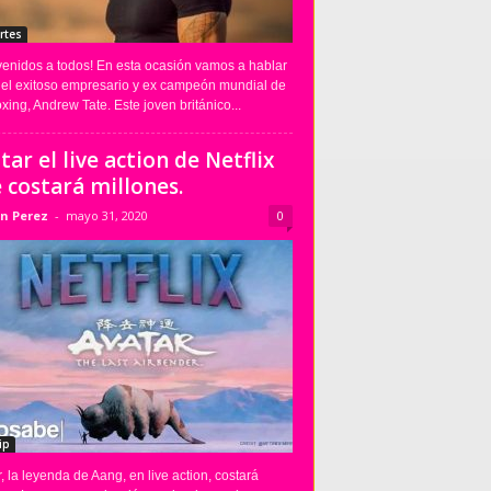
rtes
venidos a todos! En esta ocasión vamos a hablar
 el exitoso empresario y ex campeón mundial de
xing, Andrew Tate. Este joven británico...
tar el live action de Netflix
 costará millones.
n Perez
-
mayo 31, 2020
0
ip
, la leyenda de Aang, en live action, costará