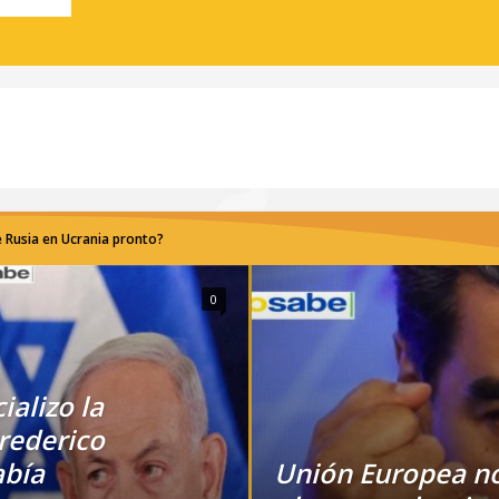
 Rusia en Ucrania pronto?
0
ializo la
rederico
abía
Unión Europea n