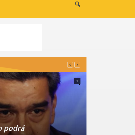
1
o podrá