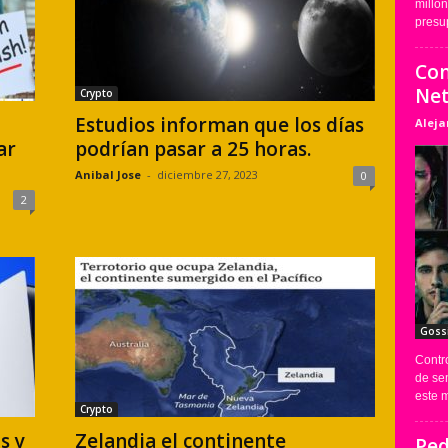
millo
presup
Con
Netf
Crypto
Estudios informan que los días
Alej
ar
podrían pasar a 25 horas.
Anibal Jose
-
diciembre 27, 2023
0
2
Goss
Contro
de se
este m
Crypto
s y
Zelandia el continente
Ped