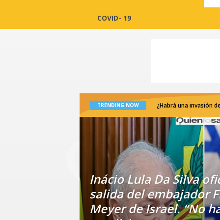
COVID- 19
¿Habrá una invasión de
TRENDING NOW
Inácio Lula Da Silva ofic
salida del embajador F
Meyer de Israel. “No h