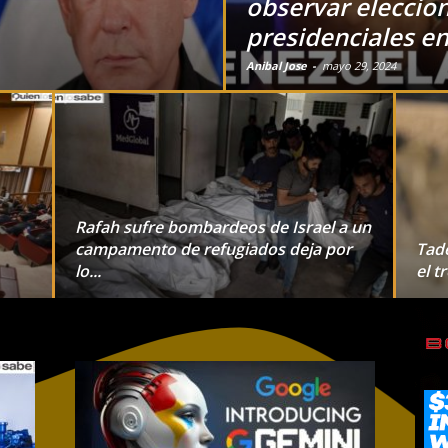
observar eleccio
presidenciales e
Anibal Jose
-
mayo 29, 2024
Rafah sufre bombardeos de Israel a un
campamento de refugiados deja por
Tade
lo...
el t