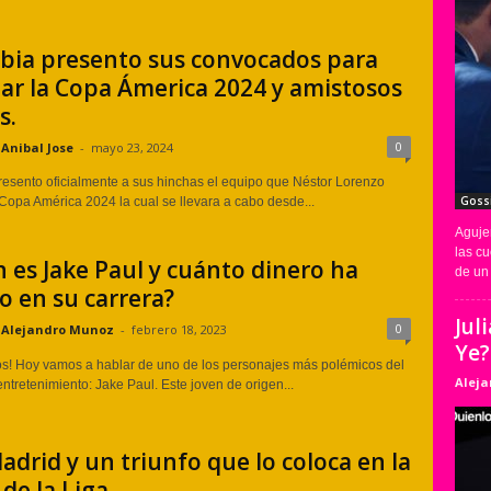
bia presento sus convocados para
ar la Copa Ámerica 2024 y amistosos
s.
0
Anibal Jose
-
mayo 23, 2024
esento oficialmente a sus hinchas el equipo que Néstor Lorenzo
Goss
 Copa América 2024 la cual se llevara a cabo desde...
Aguje
las cu
 es Jake Paul y cuánto dinero ha
de un 
 en su carrera?
Jul
0
Alejandro Munoz
-
febrero 18, 2023
Ye?
os! Hoy vamos a hablar de uno de los personajes más polémicos del
Alej
ntretenimiento: Jake Paul. Este joven de origen...
adrid y un triunfo que lo coloca en la
de la Liga...