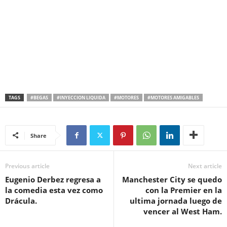
TAGS
#BEGAS
#INYECCION LIQUIDA
#MOTORES
#MOTORES AMIGABLES
Share
Previous article
Next article
Eugenio Derbez regresa a
Manchester City se quedo
la comedia esta vez como
con la Premier en la
Drácula.
ultima jornada luego de
vencer al West Ham.