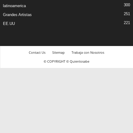
300
latinoamerica
251
Grandes Artistas
221
EE.UU
Contact Us
Sitemap
Trabaja con Nosotros
© COPYRIGHT © Quienlosabe