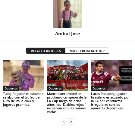
Anibal Jose
RELATED ARTICLES
MORE FROM AUTHOR
Deportes
Deportes
Deportes
Tadej Pogacar el esloveno
Manchester United se
Lucas Paquetá jugador
se alzo con el trofeo del
proclamo campeón de la
brasilero es acusado por
Giro de Italia 2024 y
FA Cup luego de ocho
la FA por conductas
jugosos premios.
años, los “Diablos rojos ”
irregulares con las
no se van con las manos
apuestas deportivas.
vacías.