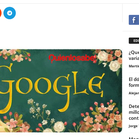
EDI
¿Qué
vari
Marti
El d
form
Aleja
Dete
mill
cont
Jorge
Mega