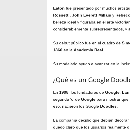
Eaton
fue presentado por muchos artista
Rossetti
,
John
Everett
Millais
y
Rebec
belleza ideal y figuraba en el arte victor
considerablemente subrepresentados, y 
Su debut público fue en el cuadro de
Sim
1860
en la
Academia
Real
.
Su modelado ayudó a avanzar en la inclusi
¿Qué es un Google Doodl
En
1998
, los fundadores de
Google
,
Larr
segunda ‘o’ de
Google
para mostrar que e
eso, nacieron los Google
Doodles
.
La compañía decidió que debían decorar e
quedó claro que los usuarios realmente di