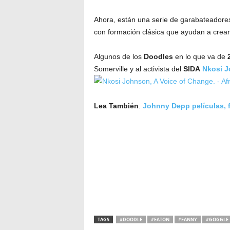
Ahora, están una serie de garabateadores,
con formación clásica que ayudan a crear
Algunos de los
Doodles
en lo que va de
Somerville y al activista del
SIDA
Nkosi 
Lea También
:
Johnny Depp películas, fi
TAGS
#DOODLE
#EATON
#FANNY
#GOGGLE