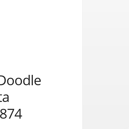
 Doodle
ta
1874