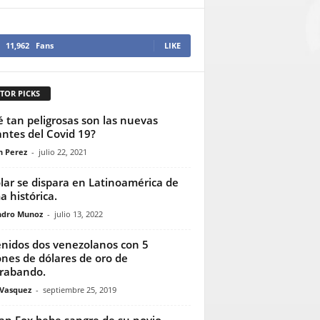
11,962
Fans
LIKE
TOR PICKS
 tan peligrosas son las nuevas
antes del Covid 19?
n Perez
-
julio 22, 2021
ólar se dispara en Latinoamérica de
a histórica.
ndro Munoz
-
julio 13, 2022
nidos dos venezolanos con 5
ones de dólares de oro de
rabando.
 Vasquez
-
septiembre 25, 2019
n Fox bebe sangre de su novio,