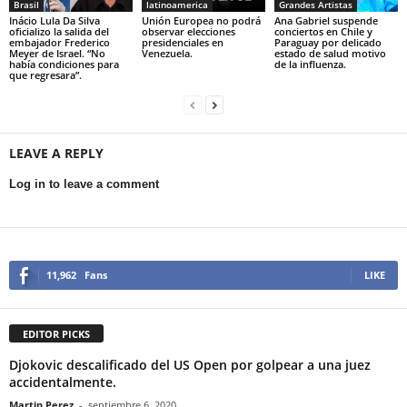
Brasil
latinoamerica
Grandes Artistas
Inácio Lula Da Silva
Unión Europea no podrá
Ana Gabriel suspende
oficializo la salida del
observar elecciones
conciertos en Chile y
embajador Frederico
presidenciales en
Paraguay por delicado
Meyer de Israel. “No
Venezuela.
estado de salud motivo
había condiciones para
de la influenza.
que regresara”.
LEAVE A REPLY
Log in to leave a comment
11,962
Fans
LIKE
EDITOR PICKS
Djokovic descalificado del US Open por golpear a una juez
accidentalmente.
Martin Perez
-
septiembre 6, 2020