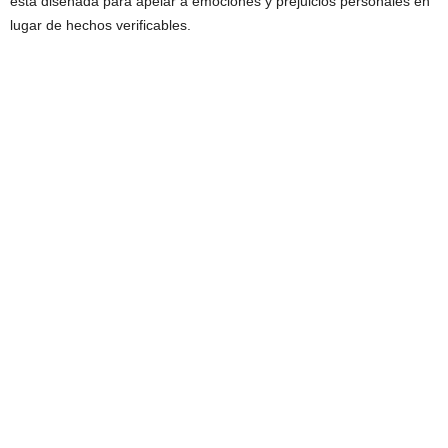
está diseñada para apelar a emociones y prejuicios personales en
lugar de hechos verificables.