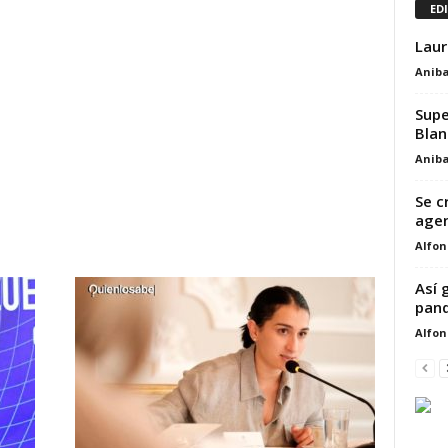
ED
Laur
Aniba
Supe
Blan
Aniba
Se c
agen
Alfon
Así 
pan
Alfon