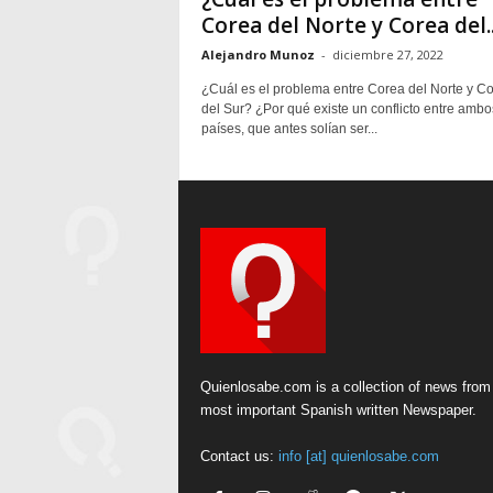
Corea del Norte y Corea del..
Alejandro Munoz
-
diciembre 27, 2022
¿Cuál es el problema entre Corea del Norte y C
del Sur? ¿Por qué existe un conflicto entre ambo
países, que antes solían ser...
Quienlosabe.com is a collection of news from
most important Spanish written Newspaper.
Contact us:
info [at] quienlosabe.com