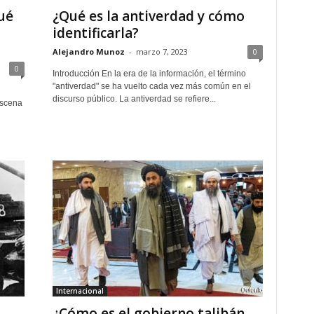
qué
¿Qué es la antiverdad y cómo
identificarla?
Alejandro Munoz
-
marzo 7, 2023
0
0
Introducción En la era de la información, el término
"antiverdad" se ha vuelto cada vez más común en el
discurso público. La antiverdad se refiere...
escena
Internacional
¿Cómo es el gobierno talibán