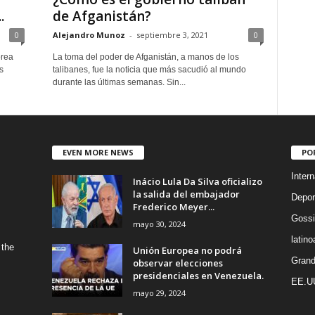
.
de Afganistán?
0
Alejandro Munoz
-
septiembre 3, 2021
0
orea
La toma del poder de Afganistán, a manos de los
s
talibanes, fue la noticia que más sacudió al mundo
durante las últimas semanas. Sin...
EVEN MORE NEWS
PO
Intern
Inácio Lula Da Silva oficializo
la salida del embajador
Depor
Frederico Meyer...
Gossi
mayo 30, 2024
latin
 the
Unión Europea no podrá
Grand
observar elecciones
presidenciales en Venezuela.
EE.U
mayo 29, 2024