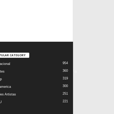
PULAR CATEGORY
954
acional
360
tes
319
p
300
oamerica
251
es Artistas
221
U