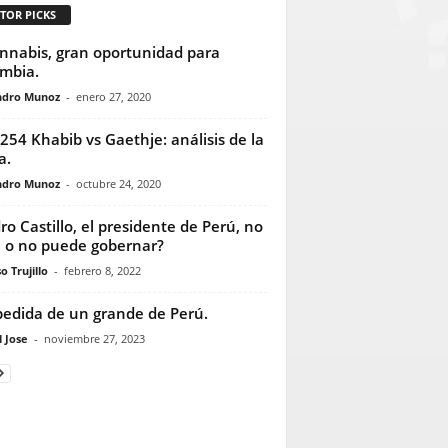
TOR PICKS
annabis, gran oportunidad para
mbia.
ndro Munoz
-
enero 27, 2020
254 Khabib vs Gaethje: análisis de la
a.
ndro Munoz
-
octubre 24, 2020
ro Castillo, el presidente de Perú, no
 o no puede gobernar?
o Trujillo
-
febrero 8, 2022
edida de un grande de Perú.
 Jose
-
noviembre 27, 2023