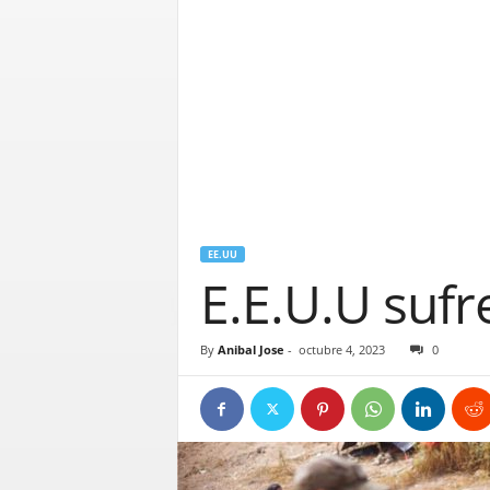
EE.UU
E.E.U.U sufr
By
Anibal Jose
-
octubre 4, 2023
0