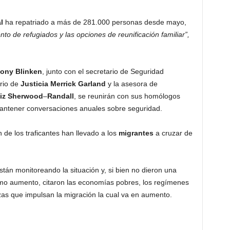
l
ha repatriado a más de 281.000 personas desde mayo,
to de refugiados y las opciones de reunificación familiar”,
tony
Blinken
, junto con el secretario de Seguridad
ario de
Justicia
Merrick
Garland
y la asesora de
iz
Sherwood
–
Randall
, se reunirán con sus homólogos
ntener conversaciones anuales sobre seguridad.
 de los traficantes han llevado a los
migrantes
a cruzar de
tán monitoreando la situación y, si bien no dieron una
timo aumento, citaron las economías pobres, los regímenes
erzas que impulsan la migración la cual va en aumento.