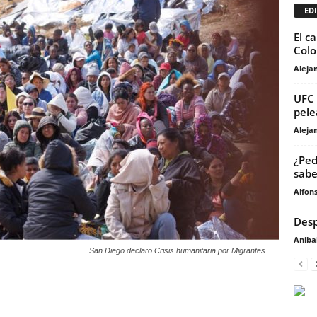
EDI
El c
Colo
Aleja
UFC 
pele
Aleja
¿Ped
sabe
Alfons
Desp
Anibal
San Diego declaro Crisis humanitaria por Migrantes