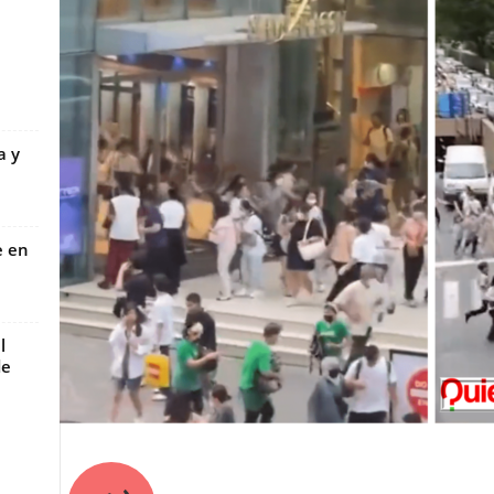
a y
e en
l
de