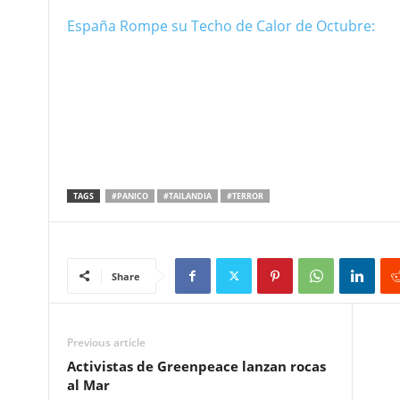
España Rompe su Techo de Calor de Octubre:
TAGS
#PANICO
#TAILANDIA
#TERROR
Share
Previous article
Activistas de Greenpeace lanzan rocas
al Mar