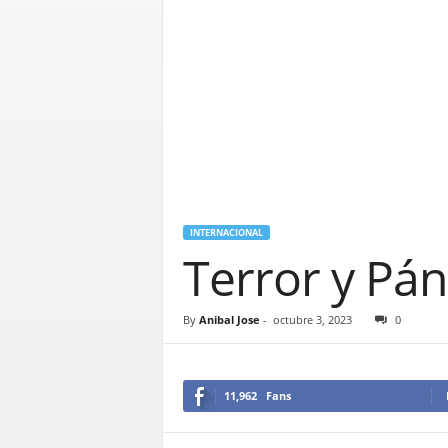
INTERNACIONAL
Terror y Pán
By
Anibal Jose
-
octubre 3, 2023
0
11,962
Fans