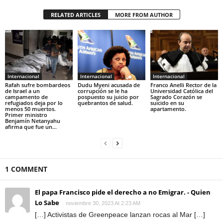
RELATED ARTICLES
MORE FROM AUTHOR
Internacional
Internacional
Internacional
Rafah sufre bombardeos
Dudu Myeni acusada de
Franco Anelli Rector de la
de Israel a un
corrupción se le ha
Universidad Católica del
campamento de
pospuesto su juicio por
Sagrado Corazón se
refugiados deja por lo
quebrantos de salud.
suicido en su
menos 50 muertos.
apartamento.
Primer ministro
Benjamín Netanyahu
afirma que fue un...
1 COMMENT
El papa Francisco pide el derecho a no Emigrar. - Quien
Lo Sabe
noviembre 30, 2023 At 2:23 AM
[…] Activistas de Greenpeace lanzan rocas al Mar […]