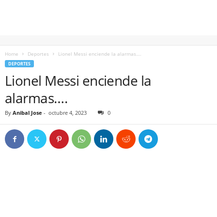
Home
Deportes
Lionel Messi enciende la alarmas….
DEPORTES
Lionel Messi enciende la
alarmas….
By
Anibal Jose
-
octubre 4, 2023
0