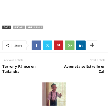
TAGS
#LIONEL
#MESSI #MLS
Share
Previous article
Next article
Terror y Pánico en
Avioneta se Estrello en
Tailandia
Cali