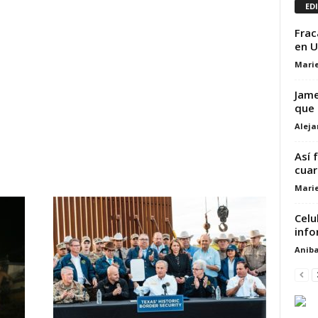
ED
Frac
en U
Marie
Jame
que 
Alej
Así 
cuar
Marie
Celu
info
Aniba