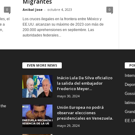
Migrantes
0
Anibal Jose
-
octubre 4, 2023
0
es, el
Los cruces ilegales en la frontera entre México y
e a
EE.UU. alcanzan su máximo de 2023 con más de
n,
200.000 aprehensiones en septiembre. Las
autoridades federales...
EVEN MORE NEWS
PO
Intern
Inácio Lula Da Silva oficializo
la salida del embajador
Depor
Frederico Meyer...
Gossi
mayo 30, 2024
latin
 the
Unión Europea no podrá
Grand
observar elecciones
presidenciales en Venezuela.
EE.U
mayo 29, 2024