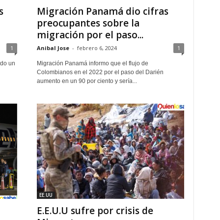
s
Migración Panamá dio cifras
preocupantes sobre la
migración por el paso...
1
Anibal Jose
-
febrero 6, 2024
1
ado un
Migración Panamá informo que el flujo de
Colombianos en el 2022 por el paso del Darién
aumento en un 90 por ciento y sería...
EE.UU
E.E.U.U sufre por crisis de