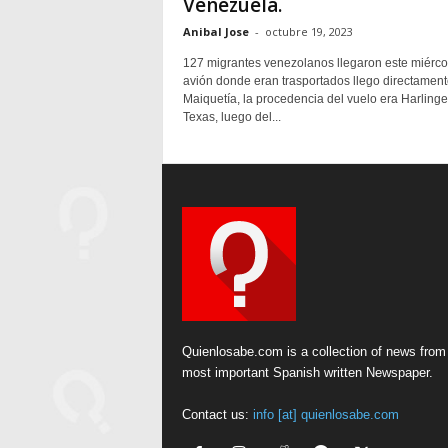
Venezuela.
Anibal Jose
-
octubre 19, 2023
127 migrantes venezolanos llegaron este miércol
avión donde eran trasportados llego directament
Maiquetía, la procedencia del vuelo era Harlinge
Texas, luego del...
Quienlosabe.com is a collection of news from
most important Spanish written Newspaper.
Contact us:
info [at] quienlosabe.com