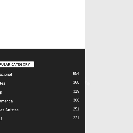
PULAR CATEGORY
954
acional
360
tes
319
p
300
oamerica
251
es Artistas
221
U