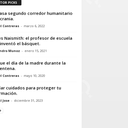
ITOR PICKS
asa segundo corredor humanitario
crania.
l Contreras
-
marzo 6, 2022
s Naismith: el profesor de escuela
inventó el básquet.
andro Munoz
-
enero 15, 2021
fue el día de la madre durante la
entena.
l Contreras
-
mayo 10, 2020
lar cuidados para proteger tu
rmación.
l Jose
-
diciembre 31, 2023