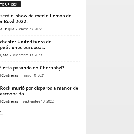
TOR PICKS
 será el show de medio tiempo del
r Bowl 2022.
o Trujillo
-
enero 23, 2022
hester United fuera de
eticiones europeas.
 Jose
-
diciembre 13, 2023
 esta pasando en Chernobyl?
l Contreras
-
mayo 10, 2021
Rock murió por disparos a manos de
esconocido.
l Contreras
-
septiembre 13, 2022