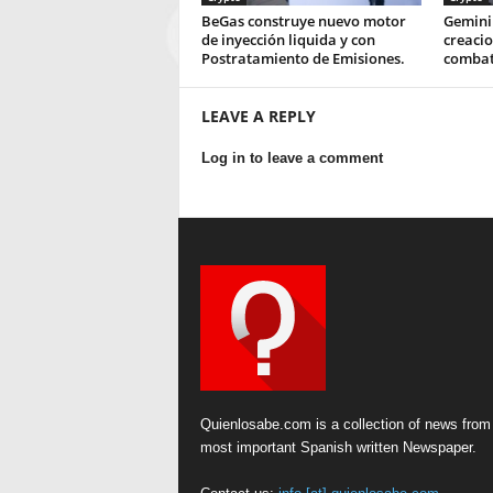
BeGas construye nuevo motor
Gemini 
de inyección liquida y con
creaci
Postratamiento de Emisiones.
combat
LEAVE A REPLY
Log in to leave a comment
Quienlosabe.com is a collection of news from
most important Spanish written Newspaper.