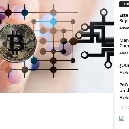
EDI
Este
Supe
Alfons
Manc
Comp
Anibal
¿Qué
Marie
PnB 
un d
Marie