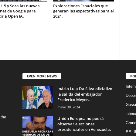
1.5 y Sora las nuevas
Exploraciones Espaciales que
ones de Google para
generan las expectativas para el
ir a Open IA.
2024.
EVEN MORE NEWS
PO
Intern
Inácio Lula Da Silva oficializo
la salida del embajador
Depor
Frederico Meyer...
Gossi
mayo 30, 2024
latin
 the
Unión Europea no podrá
Grand
observar elecciones
presidenciales en Venezuela.
EE.U