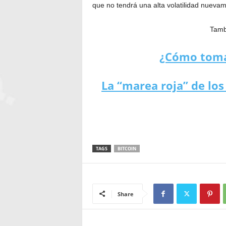
que no tendrá una alta volatilidad nueva
Tambi
¿Cómo toma
La “marea roja” de los
TAGS
BITCOIN
Share