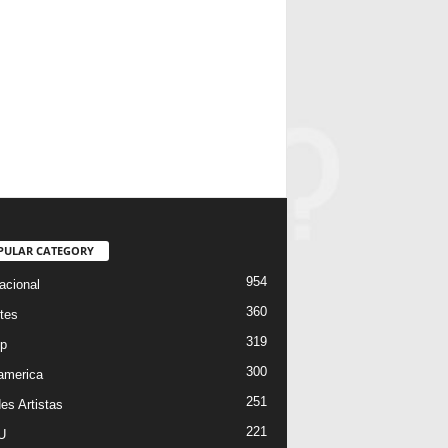
PULAR CATEGORY
954
acional
360
tes
319
p
300
oamerica
251
es Artistas
221
U