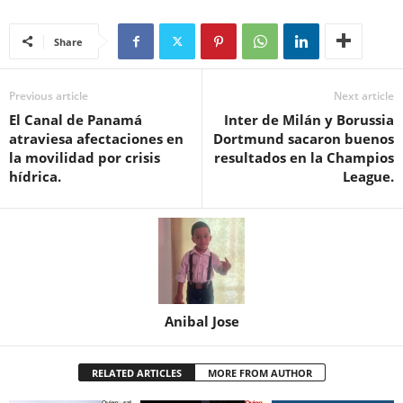
Share
Previous article
Next article
El Canal de Panamá
Inter de Milán y Borussia
atraviesa afectaciones en
Dortmund sacaron buenos
la movilidad por crisis
resultados en la Champios
hídrica.
League.
Anibal Jose
RELATED ARTICLES
MORE FROM AUTHOR