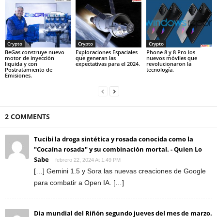
Crypto
Crypto
Crypto
BeGas construye nuevo
Exploraciones Espaciales
Phone 8 y 8 Pro los
motor de inyección
que generan las
nuevos móviles que
liquida y con
expectativas para el 2024.
revolucionaron la
Postratamiento de
tecnología.
Emisiones.
2 COMMENTS
Tucibi la droga sintética y rosada conocida como la
"Cocaína rosada" y su combinación mortal. - Quien Lo
Sabe
febrero 22, 2024 At 1:49 PM
[…] Gemini 1.5 y Sora las nuevas creaciones de Google
para combatir a Open IA. […]
Dia mundial del Riñón segundo jueves del mes de marzo.