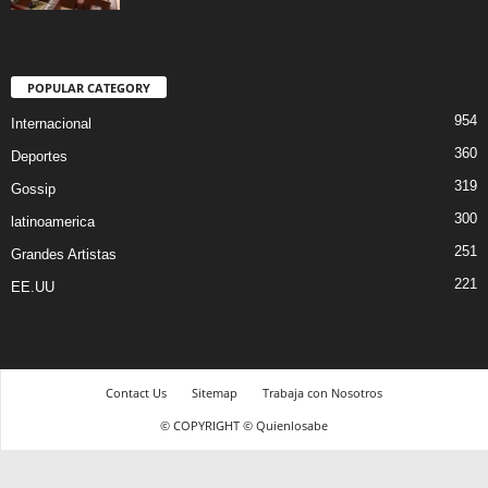
POPULAR CATEGORY
954
Internacional
360
Deportes
319
Gossip
300
latinoamerica
251
Grandes Artistas
221
EE.UU
Contact Us
Sitemap
Trabaja con Nosotros
© COPYRIGHT © Quienlosabe