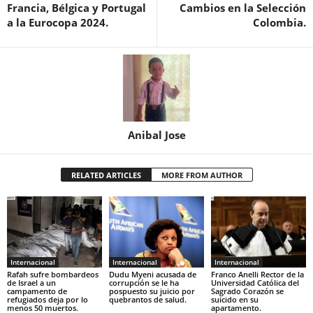
Francia, Bélgica y Portugal
Cambios en la Selección
a la Eurocopa 2024.
Colombia.
Anibal Jose
RELATED ARTICLES
MORE FROM AUTHOR
Internacional
Internacional
Internacional
Rafah sufre bombardeos
Dudu Myeni acusada de
Franco Anelli Rector de la
de Israel a un
corrupción se le ha
Universidad Católica del
campamento de
pospuesto su juicio por
Sagrado Corazón se
refugiados deja por lo
quebrantos de salud.
suicido en su
menos 50 muertos.
apartamento.