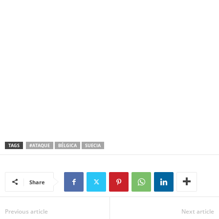
TAGS
#ATAQUE
BÉLGICA
SUECIA
Share
Previous article
Next article