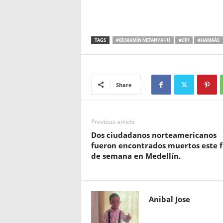
TAGS
#BENJAMÍN NETANYAHU
#CPI
#HAMAÁS
Share
Previous article
Dos ciudadanos norteamericanos
fueron encontrados muertos este f
de semana en Medellín.
Anibal Jose