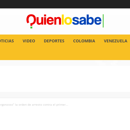
TICIAS
VIDEO
DEPORTES
COLOMBIA
VENEZUELA
gonzoso” la orden de arresto contra el primer...