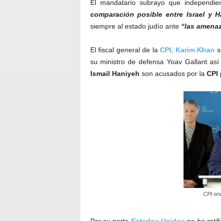
El mandatario subrayo que independie
comparación posible entre Israel y 
siempre al estado judío ante
“las amenaz
El fiscal general de la
CPI
,
Karim
Khan
s
su ministro de defensa Yoav Gallant as
Ismail Haniyeh
son acusados por la
CPI
CPI ord
Por su parte
Estados Unidos
no ha ratif