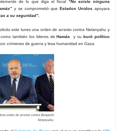
ntemente de lo que diga el fiscal
“No existe ninguna
Hamás”
y se comprometió que
Estados
Unidos
apoyara
as a su seguridad”.
olicito este lunes una orden de arresto contra Netanyahu y
í como también los lideres de
Hamás
y su
buró político
por crímenes de guerra y lesa humanidad en Gaza.
ena orden de arresto contra Benjamín
Netanyahu.
icado el
E
statuto de Roma
con el que se constituyo la
CPI