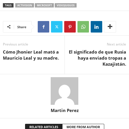
TAGS
ACTIVISION
MICROSOFT
VIDEOJUEGOS
Share
Previous article
Next article
Cómo Jhonier Leal mató a
El significado de que Rusia
Mauricio Leal y su madre.
haya enviado tropas a
Kazajistán.
Martin Perez
RELATED ARTICLES
MORE FROM AUTHOR