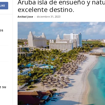
Aruba isla de ensueño y natu
LIKE
excelente destino.
Anibal Jose
-
diciembre 31, 2023
os
e su