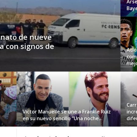
Arse
Baye
inato de nueve
 con signos de
Atlé
comp
mejo
Carr
Victor Manuelle se une a Frankie Ruiz
incr
en su nuevo sencillo “Una noche...
dife