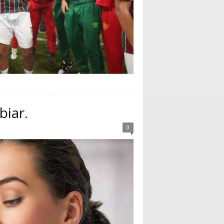
biar.
0