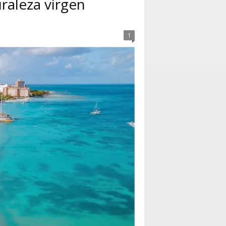
raleza virgen
1