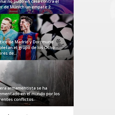
nal no pudo en casa contra el
r de Múnich un empate 2...
tico de Madrid y Dortmund
letan el grupo de los Ocho
res de...
era armamentista se ha
ementado en el mundo por los
rentes conflictos.