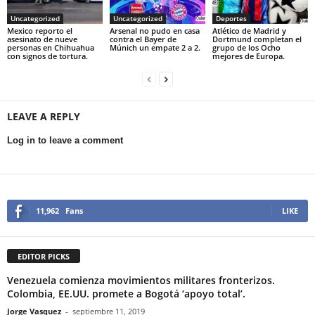
Uncategorized
Uncategorized
Deportes
Mexico reporto el
Arsenal no pudo en casa
Atlético de Madrid y
asesinato de nueve
contra el Bayer de
Dortmund completan el
personas en Chihuahua
Múnich un empate 2 a 2.
grupo de los Ocho
con signos de tortura.
mejores de Europa.
LEAVE A REPLY
Log in to leave a comment
11,962
Fans
LIKE
EDITOR PICKS
Venezuela comienza movimientos militares fronterizos.
Colombia, EE.UU. promete a Bogotá ‘apoyo total’.
Jorge Vasquez
-
septiembre 11, 2019