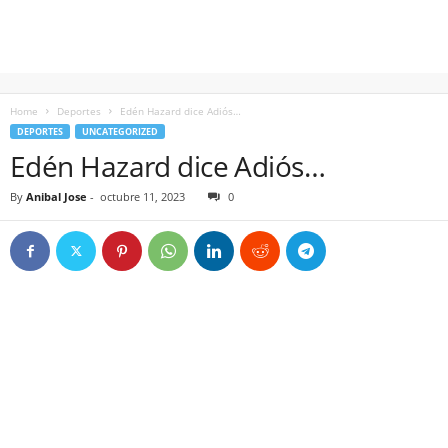
Home
Deportes
Edén Hazard dice Adiós…
DEPORTES
UNCATEGORIZED
Edén Hazard dice Adiós…
By
Anibal Jose
-
octubre 11, 2023
0