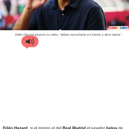
Edén Hazard anuncio su retiro; "debes escucharte a ti mismo y decir basta" .
Edén
Hazard
, si el mismo el del
Real
Madrid
el jugador
belga
de