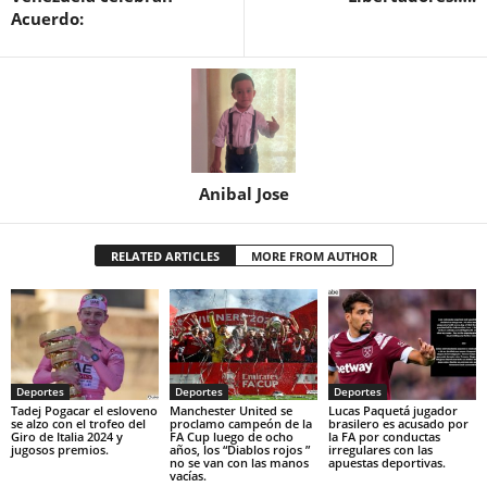
Acuerdo:
Anibal Jose
RELATED ARTICLES
MORE FROM AUTHOR
Deportes
Deportes
Deportes
Tadej Pogacar el esloveno
Manchester United se
Lucas Paquetá jugador
se alzo con el trofeo del
proclamo campeón de la
brasilero es acusado por
Giro de Italia 2024 y
FA Cup luego de ocho
la FA por conductas
jugosos premios.
años, los “Diablos rojos ”
irregulares con las
no se van con las manos
apuestas deportivas.
vacías.