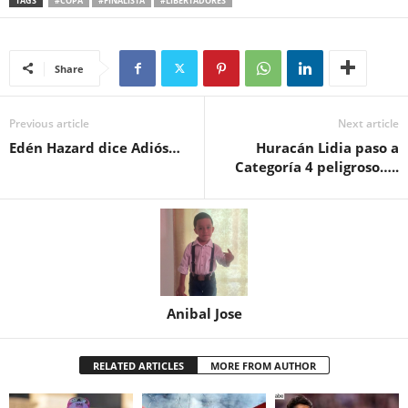
TAGS
#COPA
#FINALISTA
#LIBERTADORES
Share
Previous article
Next article
Edén Hazard dice Adiós…
Huracán Lidia paso a
Categoría 4 peligroso…..
Anibal Jose
RELATED ARTICLES
MORE FROM AUTHOR