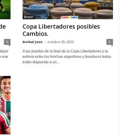
Brasil
de
Copa Libertadores posibles
Cambios.
0
Anibal Jose
-
octubre 20, 2023
0
Bayer
A las puertas de la final de la Copa Libertadores y la
e ese
euforia entre los hinchas argentinos y brasileros todos
están dispuesto a un...