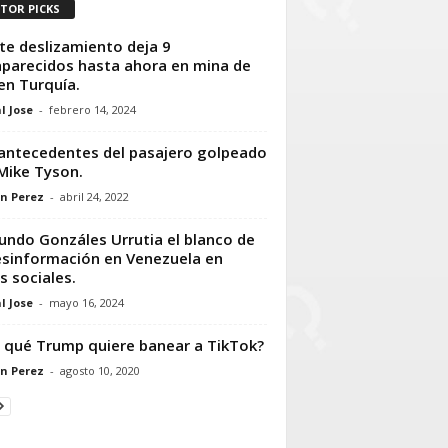
ITOR PICKS
te deslizamiento deja 9
parecidos hasta ahora en mina de
en Turquía.
l Jose
-
febrero 14, 2024
antecedentes del pasajero golpeado
Mike Tyson.
n Perez
-
abril 24, 2022
ndo Gonzáles Urrutia el blanco de
esinformación en Venezuela en
s sociales.
l Jose
-
mayo 16, 2024
 qué Trump quiere banear a TikTok?
n Perez
-
agosto 10, 2020