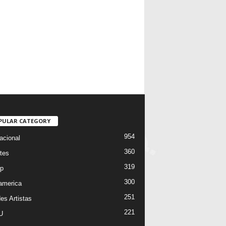
PULAR CATEGORY
954
acional
360
tes
319
p
300
oamerica
251
es Artistas
221
U