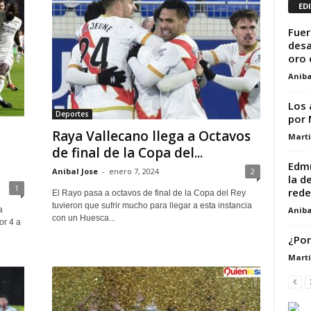
ED
Fuer
desa
oro 
Aniba
Los 
Deportes
por 
Raya Vallecano llega a Octavos
Marti
de final de la Copa del...
Edmu
Anibal Jose
-
enero 7, 2024
2
la d
1
rede
El Rayo pasa a octavos de final de la Copa del Rey
tuvieron que sufrir mucho para llegar a esta instancia
Aniba
a
con un Huesca...
or 4 a
¿Por
Marti