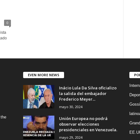
0
ista
tado
EVEN MORE NEWS
PO
Intern
Inácio Lula Da Silva oficializo
la salida del embajador
Depor
Frederico Meyer...
Gossi
mayo 30, 2024
latin
 the
Unión Europea no podrá
Grand
observar elecciones
presidenciales en Venezuela.
EE.U
mayo 29, 2024