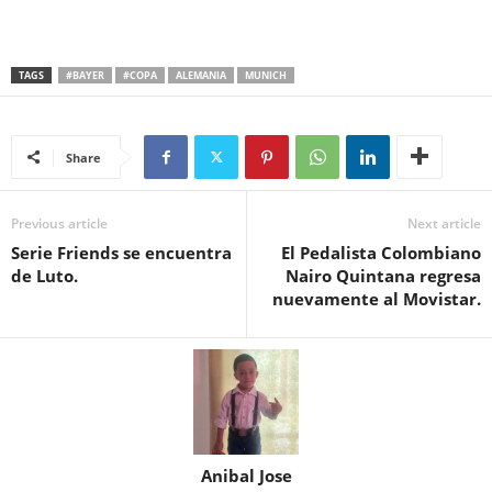
TAGS
#BAYER
#COPA
ALEMANIA
MUNICH
Share
Previous article
Next article
Serie Friends se encuentra
El Pedalista Colombiano
de Luto.
Nairo Quintana regresa
nuevamente al Movistar.
Anibal Jose