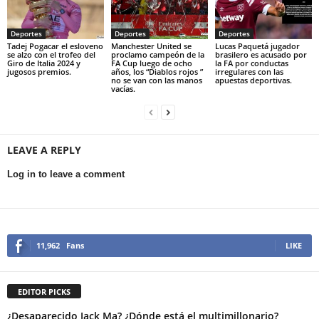
Deportes
Deportes
Deportes
Tadej Pogacar el esloveno
Manchester United se
Lucas Paquetá jugador
se alzo con el trofeo del
proclamo campeón de la
brasilero es acusado por
Giro de Italia 2024 y
FA Cup luego de ocho
la FA por conductas
jugosos premios.
años, los “Diablos rojos ”
irregulares con las
no se van con las manos
apuestas deportivas.
vacías.
LEAVE A REPLY
Log in to leave a comment
11,962
Fans
LIKE
EDITOR PICKS
¿Desaparecido Jack Ma? ¿Dónde está el multimillonario?