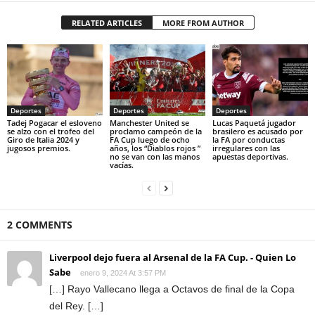
RELATED ARTICLES
MORE FROM AUTHOR
Deportes
Deportes
Deportes
Tadej Pogacar el esloveno
Manchester United se
Lucas Paquetá jugador
se alzo con el trofeo del
proclamo campeón de la
brasilero es acusado por
Giro de Italia 2024 y
FA Cup luego de ocho
la FA por conductas
jugosos premios.
años, los “Diablos rojos ”
irregulares con las
no se van con las manos
apuestas deportivas.
vacías.
2 COMMENTS
Liverpool dejo fuera al Arsenal de la FA Cup. - Quien Lo
Sabe
enero 9, 2024 At 3:57 PM
[…] Rayo Vallecano llega a Octavos de final de la Copa
del Rey. […]