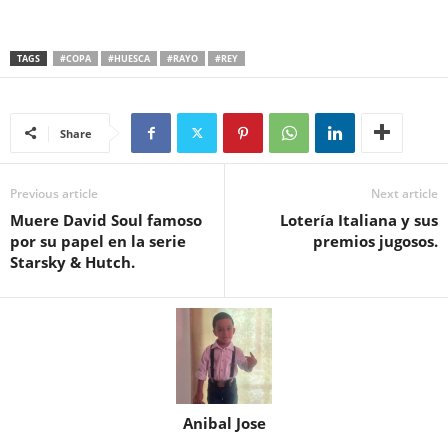
TAGS
#COPA
#HUESCA
#RAYO
#REY
Share
Previous article
Next article
Muere David Soul famoso
Lotería Italiana y sus
por su papel en la serie
premios jugosos.
Starsky & Hutch.
Anibal Jose