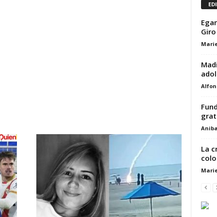
ED
Egan
Giro 
Marie
Madi
adol
Alfon
Fund
grat
Aniba
La c
colo
Marie