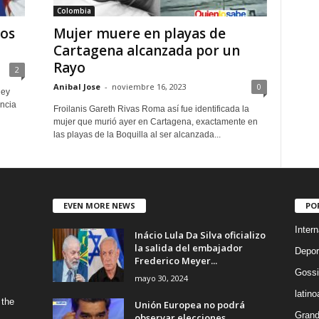
Colombia
vos
Mujer muere en playas de
Cartagena alcanzada por un
Rayo
2
Anibal Jose
-
noviembre 16, 2023
0
Rey
ancia
Froilanis Gareth Rivas Roma así fue identificada la
mujer que murió ayer en Cartagena, exactamente en
las playas de la Boquilla al ser alcanzada...
EVEN MORE NEWS
PO
Intern
Inácio Lula Da Silva oficializo
la salida del embajador
Depor
Frederico Meyer...
Gossi
mayo 30, 2024
latin
 the
Unión Europea no podrá
Grand
observar elecciones