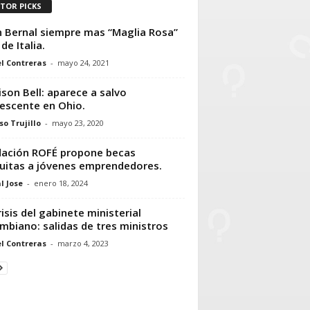
ITOR PICKS
 Bernal siempre mas “Maglia Rosa”
de Italia.
l Contreras
-
mayo 24, 2021
son Bell: aparece a salvo
escente en Ohio.
so Trujillo
-
mayo 23, 2020
ación ROFÉ propone becas
uitas a jóvenes emprendedores.
l Jose
-
enero 18, 2024
risis del gabinete ministerial
mbiano: salidas de tres ministros
l Contreras
-
marzo 4, 2023