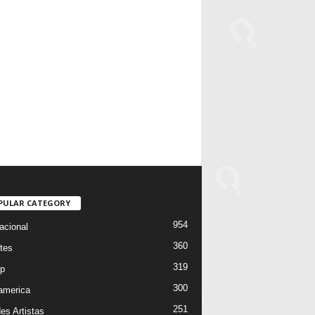
PULAR CATEGORY
954
acional
360
tes
319
p
300
oamerica
251
es Artistas