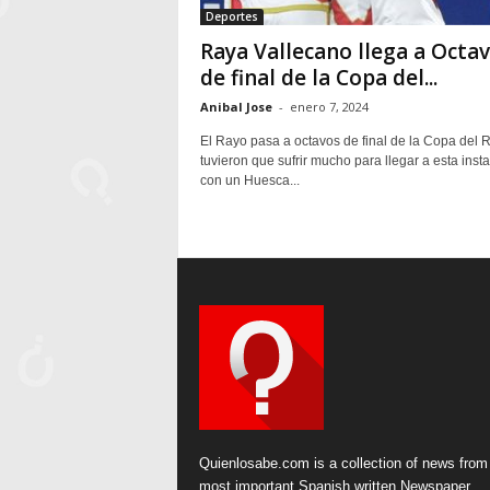
Deportes
Raya Vallecano llega a Octa
de final de la Copa del...
Anibal Jose
-
enero 7, 2024
El Rayo pasa a octavos de final de la Copa del 
tuvieron que sufrir mucho para llegar a esta inst
con un Huesca...
Quienlosabe.com is a collection of news from
most important Spanish written Newspaper.