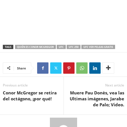
TAGS
QUIÉN ES CONOR MCGREGOR
UFC
UFC 250
UFC VER PELEAS GRATIS
Share
Previous article
Next article
Conor McGregor se retira
Muere Pau Donès, vea las
del octágono, ¡por qué!
Ultimas imágenes, Jarabe
de Palo; Video.