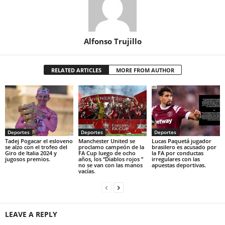
Alfonso Trujillo
RELATED ARTICLES
MORE FROM AUTHOR
Deportes
Deportes
Deportes
Tadej Pogacar el esloveno
Manchester United se
Lucas Paquetá jugador
se alzo con el trofeo del
proclamo campeón de la
brasilero es acusado por
Giro de Italia 2024 y
FA Cup luego de ocho
la FA por conductas
jugosos premios.
años, los “Diablos rojos ”
irregulares con las
no se van con las manos
apuestas deportivas.
vacías.
LEAVE A REPLY