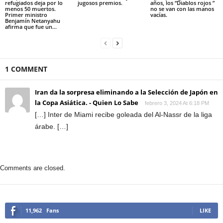
refugiados deja por lo
jugosos premios.
años, los “Diablos rojos ”
menos 50 muertos.
no se van con las manos
Primer ministro
vacías.
Benjamín Netanyahu
afirma que fue un...
1 COMMENT
Iran da la sorpresa eliminando a la Selección de Japón en
la Copa Asiática. - Quien Lo Sabe
febrero 3, 2024 At 6:18 PM
[…] Inter de Miami recibe goleada del Al-Nassr de la liga
árabe. […]
Comments are closed.
11,962
Fans
LIKE