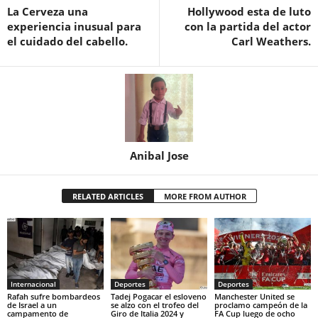
La Cerveza una
Hollywood esta de luto
experiencia inusual para
con la partida del actor
el cuidado del cabello.
Carl Weathers.
Anibal Jose
RELATED ARTICLES
MORE FROM AUTHOR
Internacional
Deportes
Deportes
Rafah sufre bombardeos
Tadej Pogacar el esloveno
Manchester United se
de Israel a un
se alzo con el trofeo del
proclamo campeón de la
campamento de
Giro de Italia 2024 y
FA Cup luego de ocho