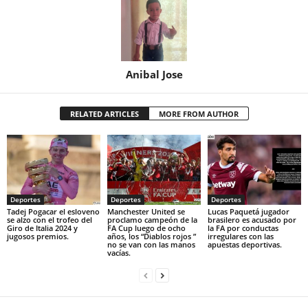
Anibal Jose
RELATED ARTICLES
MORE FROM AUTHOR
Deportes
Deportes
Deportes
Tadej Pogacar el esloveno
Manchester United se
Lucas Paquetá jugador
se alzo con el trofeo del
proclamo campeón de la
brasilero es acusado por
Giro de Italia 2024 y
FA Cup luego de ocho
la FA por conductas
jugosos premios.
años, los “Diablos rojos ”
irregulares con las
no se van con las manos
apuestas deportivas.
vacías.