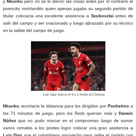
y
Nkunku
pero no se le dieron las cosas antes por el contrario el
jovencito norirlandés quien apenas jugaba su segundo partido de
titular colocaría una excelente asistencia a
Szoboszlai
antes de
salir del campo y ser ovacionado y luego abrazado por su técnico
en la salida del campo de juego.
Luiz Diaz marco el 4 a 1 frente al Chelsea.
Nkunku
recortaría la distancia para los dirigidos por
Pochetino
a
los 71 minutos de juego, pero los Reds querían más y
Darwin
Núñez
que no pudo marcar en el compromiso luego de sumar
varios remates a los postes logro colocar una gran asistencia a
Luiz Diaz
que el colombiano aprovecho para sellar el partido con