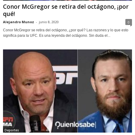
Conor McGregor se retira del octágono, ¡por
qué!
Alejandro Munoz
-
junio 8, 2020
0
Conor McGregor se retira del octágono, ¿por qué? Las razones y lo que esto
significa para la UFC. Es una leyenda del octágono. Sin duda el...
Deportes