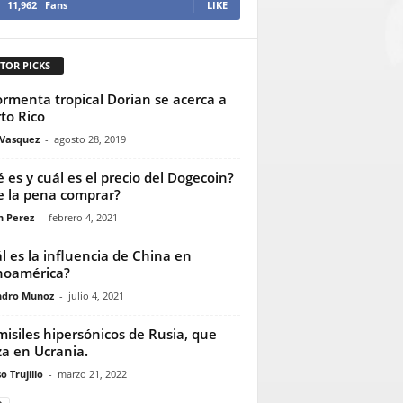
11,962
Fans
LIKE
TOR PICKS
ormenta tropical Dorian se acerca a
to Rico
 Vasquez
-
agosto 28, 2019
 es y cuál es el precio del Dogecoin?
e la pena comprar?
n Perez
-
febrero 4, 2021
l es la influencia de China en
noamérica?
ndro Munoz
-
julio 4, 2021
misiles hipersónicos de Rusia, que
iza en Ucrania.
o Trujillo
-
marzo 21, 2022