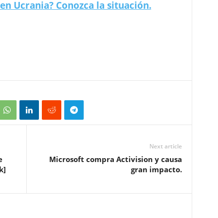
la pena podría rebajarse a de 20 a 27 años. Según el
y estudia en prisión,
su pena sería de
, al menos, 15
Continúe leyendo:
 Esto dicen las diferentes religiones.
en Ucrania? Conozca la situación.