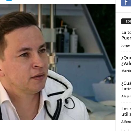
EDI
La t
Puer
Jorge
¿Qué
¿Val
Marti
¿Cuá
Lati
Aleja
Los 
util
Alfons