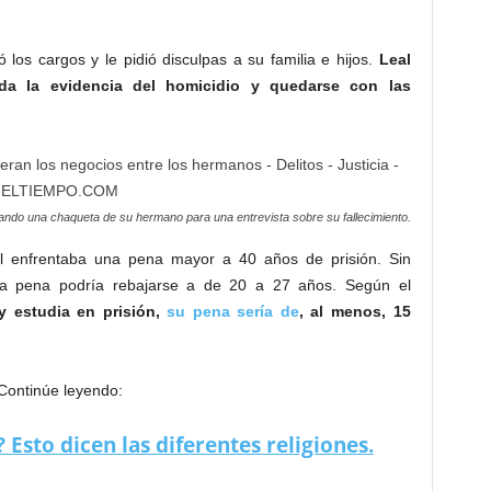
amilia, Jhonier Leal dejó suficiente evidencia atrás y fue
rralado por las evidencias, Jhonier se declaró culpable ante
 los cargos y le pidió disculpas a su familia e hijos.
Leal
oda la evidencia del homicidio y quedarse con las
ando una chaqueta de su hermano para una entrevista sobre su fallecimiento.
l enfrentaba una pena mayor a 40 años de prisión. Sin