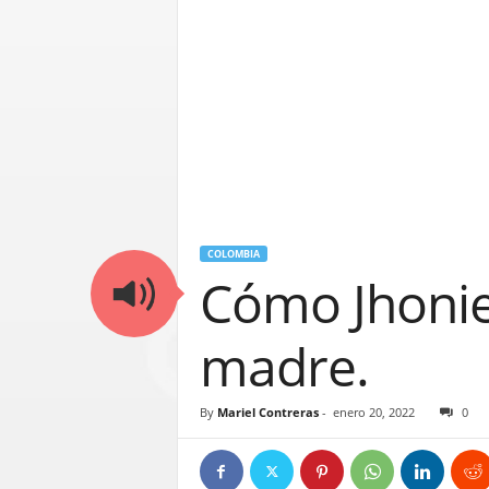
COLOMBIA
Cómo Jhonier
madre.
By
Mariel Contreras
-
enero 20, 2022
0