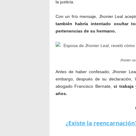
Para mala fortuna suya y justicia de su f
descubierto por la Fiscalía. Al verse aco
la justicia.
Con un frío mensaje, Jhonier Leal aceptó
también habría intentado ocultar t
pertenencias de su hermano.
Jhonier us
Antes de haber confesado, Jhonier Lea