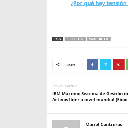
embargo, después de su declaración, 
abogado Francisco Bernate,
si trabaja 
años.
¿Existe la reencarnación?
¿Por qué hay tensión 
TAGS
JHONIER LEAL
MAURICIO LEAL
Share