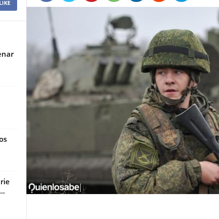
LIKE
enar
os
rie
..