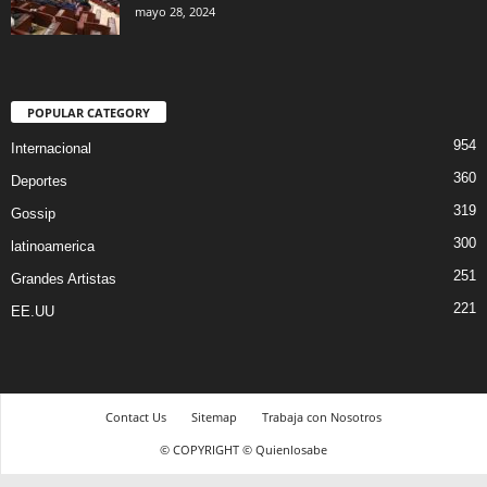
mayo 28, 2024
POPULAR CATEGORY
954
Internacional
360
Deportes
319
Gossip
300
latinoamerica
251
Grandes Artistas
221
EE.UU
Contact Us
Sitemap
Trabaja con Nosotros
© COPYRIGHT © Quienlosabe