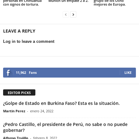
personas en Chihuahua
Múnich un empate 2 a 2.
grupo de los Ocho
con signos de tortura.
mejores de Europa.
LEAVE A REPLY
Log in to leave a comment
11,962
Fans
LIKE
EDITOR PICKS
¿Golpe de Estado en Burkina Faso? Esta es la situación.
Martin Perez
-
enero 24, 2022
¿Pedro Castillo, el presidente de Perú, no sabe o no puede
gobernar?
Alfonso Trujillo
-
febrero 8, 2022