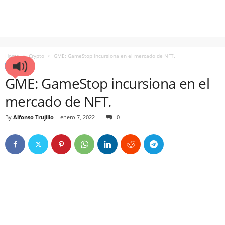
Home
Crypto
GME: GameStop incursiona en el mercado de NFT.
CRYPTO
GME: GameStop incursiona en el
mercado de NFT.
By
Alfonso Trujillo
-
enero 7, 2022
0