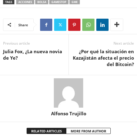
TAGS
ACCIONES
BOLSA
GAMESTOP
GME
Share
Previous article
Next article
Julia Fox, ¿La nueva novia
¿Por qué la situación en
de Ye?
Kazajistán afecta el precio
del Bitcoin?
Alfonso Trujillo
RELATED ARTICLES
MORE FROM AUTHOR