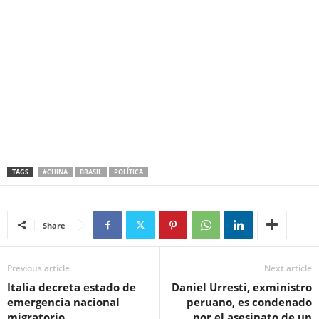
TAGS
#CHINA
BRASIL
POLÍTICA
Share
Previous article
Next article
Italia decreta estado de
Daniel Urresti, exministro
emergencia nacional
peruano, es condenado
migratorio.
por el asesinato de un