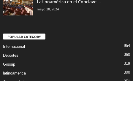
Latinoamérica en el Conclave....
mayo 28, 2024
POPULAR CATEGORY
954
Internacional
360
Deportes
319
Gossip
300
latinoamerica
251
Grandes Artistas
Audio by
websitevoice.com
221
EE.UU
Contact Us
Sitemap
Trabaja con Nosotros
© COPYRIGHT © Quienlosabe