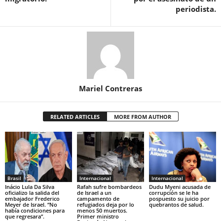
periodista.
Mariel Contreras
RELATED ARTICLES
MORE FROM AUTHOR
Brasil
Internacional
Internacional
Inácio Lula Da Silva
Rafah sufre bombardeos
Dudu Myeni acusada de
oficializo la salida del
de Israel a un
corrupción se le ha
embajador Frederico
campamento de
pospuesto su juicio por
Meyer de Israel. “No
refugiados deja por lo
quebrantos de salud.
había condiciones para
menos 50 muertos.
que regresara”.
Primer ministro