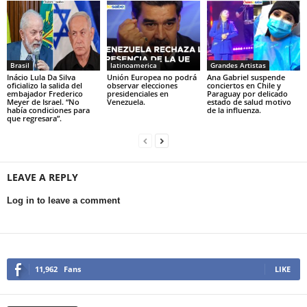
Brasil
latinoamerica
Grandes Artistas
Inácio Lula Da Silva
Unión Europea no podrá
Ana Gabriel suspende
oficializo la salida del
observar elecciones
conciertos en Chile y
embajador Frederico
presidenciales en
Paraguay por delicado
Meyer de Israel. “No
Venezuela.
estado de salud motivo
había condiciones para
de la influenza.
que regresara”.
LEAVE A REPLY
Log in to leave a comment
11,962
Fans
LIKE