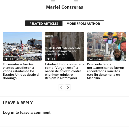
Mariel Contreras
RELATED ARTICLES
MORE FROM AUTHOR
EE.UU
EE.UU
Colombia
Tormentas y fuertes
Estados Unidos considero
Dos ciudadanos
vientos sacudieron a
como “Vergonzoso” la
norteamericanos fueron
varios estados de los
orden de arresto contra
encontrados muertos
Estados Unidos desde el
el primer ministro
este fin de semana en
domingo.
Benjamín Netanyahu.
Medellín.
LEAVE A REPLY
Log in to leave a comment