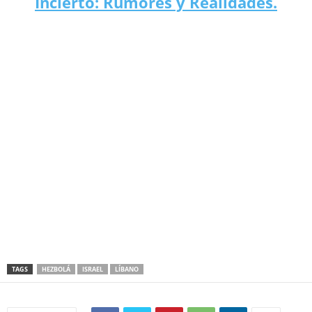
Incierto: Rumores y Realidades.
El avión no tripulado de Líbano derribado por Israel: Una mirada
más cercana.
TAGS
HEZBOLÁ
ISRAEL
LÍBANO