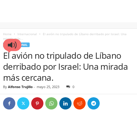
Home
Internacional
El avión no tripulado de Líbano derribado por Israel: Una
mirada más...
INTERNACIONAL
El avión no tripulado de Líbano
derribado por Israel: Una mirada
más cercana.
By
Alfonso Trujillo
-
mayo 25, 2023
0