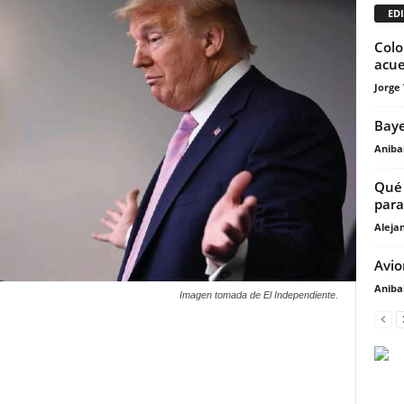
EDI
Colo
acue
Jorge
Baye
Anibal
Qué 
para
Aleja
Avio
Anibal
Imagen tomada de El Independiente.