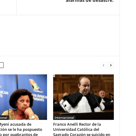
alarmas de desastre.
ional
Internacional
yeni acusada de
Franco Anelli Rector de la
ión se le ha pospuesto
Universidad Católica del
io por quebrantos de
Sagrado Corazón se suicido en