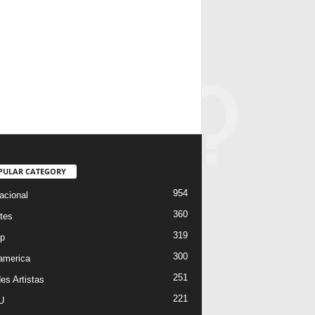
PULAR CATEGORY
954
acional
360
tes
319
p
300
oamerica
251
es Artistas
221
U