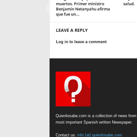
muertos. Primer ministro
salud.
Benjamín Netanyahu afirma
que fue un...
LEAVE A REPLY
Log in to leave a comment
Quienlosabe.com is a collection of news from
most important Spanish written Newspaper.
Contact us:
info [at] quienlosabe.com