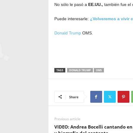
No sólo le pasó a
EE.UU.,
también fue el
Puede interesarle:
¿Volveremos a vivir 
Donald Trump
OMS.
TAGS
DONALD TRUMP
OMS
Share
Previous article
VIDEO: Andrea Bocelli cantando en