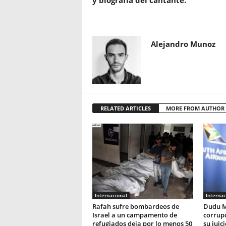
y biografía del cantante.
Alejandro Munoz
RELATED ARTICLES
MORE FROM AUTHOR
Internacional
Internac
Rafah sufre bombardeos de
Dudu M
Israel a un campamento de
corrupc
refugiados deja por lo menos 50
su juic