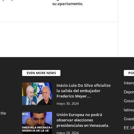
su apartamento.
EVEN MORE NEWS
PO
Intern
Inácio Lula Da Silva oficializo
la salida del embajador
Depor
Frederico Meyer...
Gossi
mayo 30, 2024
latin
 the
Unión Europea no podrá
Grand
observar elecciones
presidenciales en Venezuela.
EE.U
mayo 29, 2024