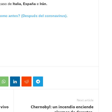
 caso de
Italia, España
e
Irán.
como antes? (Después del coronavirus).
Next article
 vivo
Chernobyl: un incendio enciende