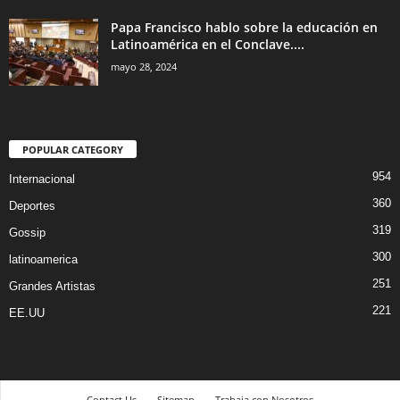
Papa Francisco hablo sobre la educación en
Latinoamérica en el Conclave....
mayo 28, 2024
POPULAR CATEGORY
954
Internacional
360
Deportes
319
Gossip
300
latinoamerica
251
Grandes Artistas
221
EE.UU
Contact Us
Sitemap
Trabaja con Nosotros