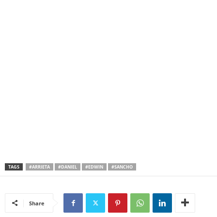
TAGS
#ARRIETA
#DANIEL
#EDWIN
#SANCHO
Share