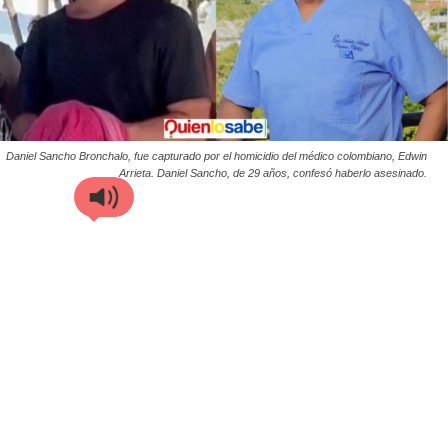
Daniel Sancho Bronchalo, fue capturado por el homicidio del médico colombiano, Edwin
Arrieta. Daniel Sancho, de 29 años, confesó haberlo asesinado.