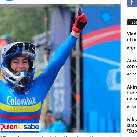
EDI
Vlad
el fi
Aleja
Ance
con 
Anibal
Akir
fue 
de s
Anibal
Nikk
susp
“Sup