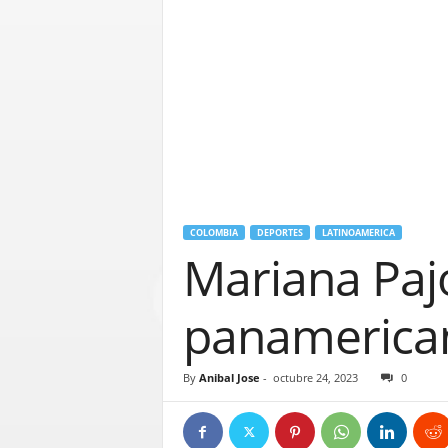
COLOMBIA
DEPORTES
LATINOAMERICA
Mariana Paj
panamerica
By
Anibal Jose
-
octubre 24, 2023
0