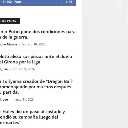
11,962
Fans
LIKE
TOR PICKS
imir Putin pone dos condiciones para
n de la guerra.
ndro Munoz
-
febrero 18, 2022
lotti alista sus piezas ante el duelo
el Girona por la Liga
 Jose
-
febrero 9, 2024
a Toriyama creador de “Dragon Ball”
homenajeado por muchos después
u partida.
 Jose
-
marzo 11, 2024
i Haley dio un paso al costado y
endió su campaña luego del
ermartes”