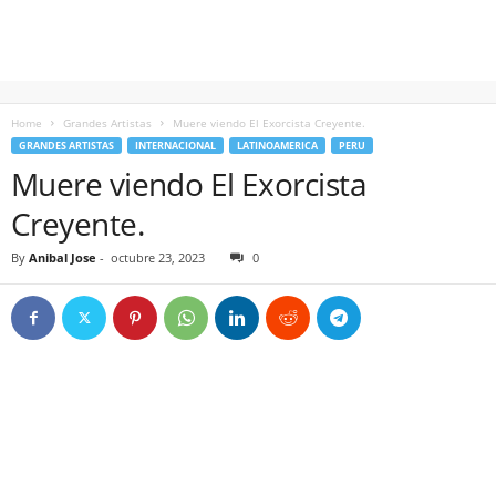
Home
Grandes Artistas
Muere viendo El Exorcista Creyente.
GRANDES ARTISTAS
INTERNACIONAL
LATINOAMERICA
PERU
Muere viendo El Exorcista
Creyente.
By
Anibal Jose
-
octubre 23, 2023
0