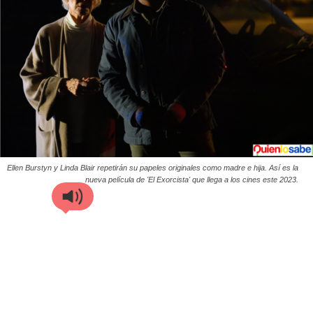
Ellen Burstyn y Linda Blair repetirán su papeles originales como madre e hija. Así es la
nueva película de 'El Exorcista' que llega a los cines este 2023.