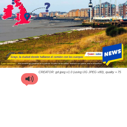
CREATOR: gd-jpeg v1.0 (using IJG JPEG v80), quality = 75