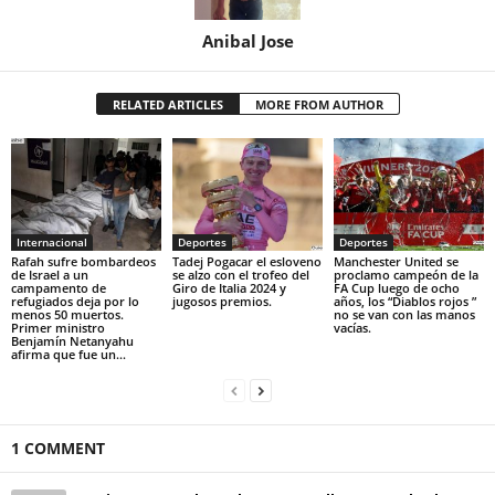
Anibal Jose
RELATED ARTICLES
MORE FROM AUTHOR
Internacional
Deportes
Deportes
Rafah sufre bombardeos
Tadej Pogacar el esloveno
Manchester United se
de Israel a un
se alzo con el trofeo del
proclamo campeón de la
campamento de
Giro de Italia 2024 y
FA Cup luego de ocho
refugiados deja por lo
jugosos premios.
años, los “Diablos rojos ”
menos 50 muertos.
no se van con las manos
Primer ministro
vacías.
Benjamín Netanyahu
afirma que fue un...
1 COMMENT