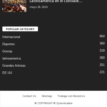
Latinoamérica en el Conclave....
mayo 28, 2024
POPULAR CATEGORY
954
Internacional
360
Deportes
319
Gossip
300
latinoamerica
251
Grandes Artistas
221
EE.UU
Contact Us
Sitemap
Trabaja con Nosotros
© COPYRIGHT © Quienlosabe