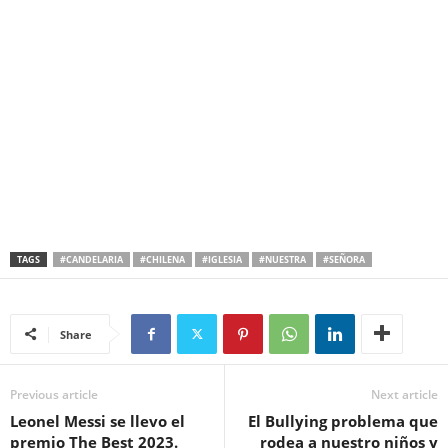
TAGS
#CANDELARIA
#CHILENA
#IGLESIA
#NUESTRA
#SEÑORA
Share
Previous article
Next article
Leonel Messi se llevo el
El Bullying problema que
premio The Best 2023.
rodea a nuestro niños y