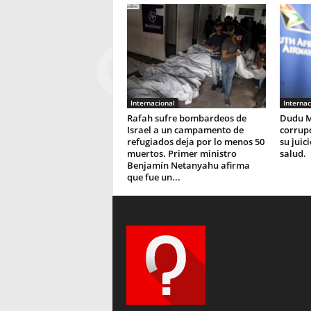
Internacional
Internac
Rafah sufre bombardeos de
Dudu M
Israel a un campamento de
corrupc
refugiados deja por lo menos 50
su juic
muertos. Primer ministro
salud.
Benjamín Netanyahu afirma
que fue un...