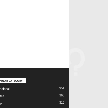
PULAR CATEGORY
954
acional
360
tes
319
p