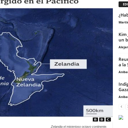
EDI
¿Hab
Marti
Kim 
un b
Aleja
Reun
a la
Anibal
Indi
Gaza
Anibal
Zelandia el misterioso octavo continente.