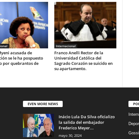
ional
Internacional
yeni acusada de
Franco Anelli Rector de la
ión se le ha pospuesto
Universidad Católica del
io por quebrantos de
Sagrado Corazón se suicido en
su apartamento.
EVEN MORE NEWS
PO
Intern
Inácio Lula Da Silva oficializo
la salida del embajador
Depor
Frederico Meyer...
Gossi
mayo 30, 2024