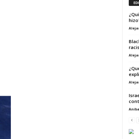
ED
¿Qui
hizo
Alej
Blac
raci
Alej
¿Qué
expl
Alej
Isra
cont
Aniba