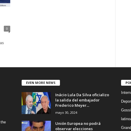
0
las
EVEN MORE NEWS
PO
Intern
Inácio Lula Da Silva oficializo
la salida del embajador
Depor
Frederico Meyer...
Gossi
mayo 30, 2024
latin
 the
Unión Europea no podrá
Grand
observar elecciones