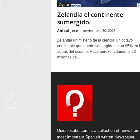
Crypto
Zelandia el continente
sumergido.
Anibal Jose
-
noviembre 30, 2023
Zelandia un misterio de la ciencia, un octavo
continente que quedo sumergido en un 95% en 
aguas del océano. Hace aproximadamente 23
millones de...
Quienlosabe.com is a collection of news from
most important Spanish written Newspaper.