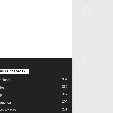
PULAR CATEGORY
954
acional
360
tes
319
p
300
oamerica
251
es Artistas