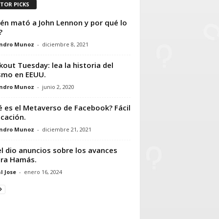
ITOR PICKS
én mató a John Lennon y por qué lo
?
andro Munoz
-
diciembre 8, 2021
kout Tuesday: lea la historia del
smo en EEUU.
andro Munoz
-
junio 2, 2020
 es el Metaverso de Facebook? Fácil
icación.
andro Munoz
-
diciembre 21, 2021
el dio anuncios sobre los avances
ra Hamás.
l Jose
-
enero 16, 2024